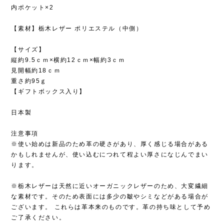
内ポケット×2
【素材】栃木レザー ポリエステル（中側）
【サイズ】
縦約9.5ｃｍ×横約12ｃｍ×幅約3ｃｍ
見開幅約18ｃｍ
重さ約95ｇ
【ギフトボックス入り】
日本製
注意事項
※使い始めは新品のため革の硬さがあり、厚く感じる場合がある
かもしれませんが、使い込むにつれて程よい厚さになじんでまい
ります。
※栃木レザーは天然に近いオーガニックレザーのため、大変繊細
な素材です。そのため表面には多少の皺やシミなどがある場合が
ございます。 これらは革本来のものです。革の持ち味として予め
ご了承ください。