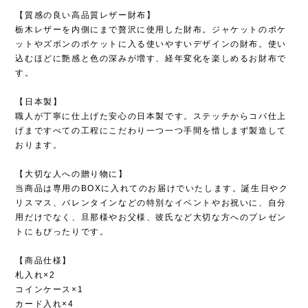
【質感の良い高品質レザー財布】
栃木レザーを内側にまで贅沢に使用した財布。ジャケットのポケ
ットやズボンのポケットに入る使いやすいデザインの財布。使い
込むほどに艶感と色の深みが増す、経年変化を楽しめるお財布で
す。
【日本製】
職人が丁寧に仕上げた安心の日本製です。ステッチからコバ仕上
げまですべての工程にこだわり一つ一つ手間を惜しまず製造して
おります。
【大切な人への贈り物に】
当商品は専用のBOXに入れてのお届けでいたします。誕生日やク
リスマス、バレンタインなどの特別なイベントやお祝いに、自分
用だけでなく、旦那様やお父様、彼氏など大切な方へのプレゼン
トにもぴったりです。
【商品仕様】
札入れ×2
コインケース×1
カード入れ×4