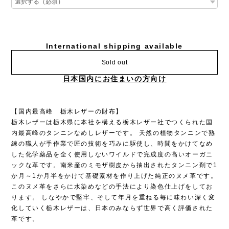
International shipping available
Sold out
日本国内にお住まいの方向け
【国内最高峰 栃木レザーの財布】
栃木レザーは栃木県に本社を構える栃木レザー社でつくられた国
内最高峰のタンニンなめしレザーです。 天然の植物タンニンで熟
練の職人が手作業で匠の技術を巧みに駆使し、時間をかけてなめ
した化学薬品を全く使用しないワイルドで完成度の高いオーガニ
ックな革です。南米産のミモザ樹皮から抽出されたタンニン剤で1
か月～1か月半をかけて基礎素材を作り上げた純正のヌメ革です。
このヌメ革をさらに水染めなどの手法により染色仕上げをしてお
ります。 しなやかで堅牢、そして年月を重ねる毎に味わい深く変
化していく栃木レザーは、日本のみならず世界で高く評価された
革です。