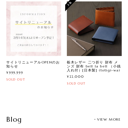
サイトリニューアルOPENのお
栃木レザー 二つ折り 財布 メ
知らせ
ンズ 財布 bell la bell （小銭
入れ付）[日本製] (totigi-wa)
¥999,999
¥22,000
SOLD OUT
SOLD OUT
Blog
VIEW MORE