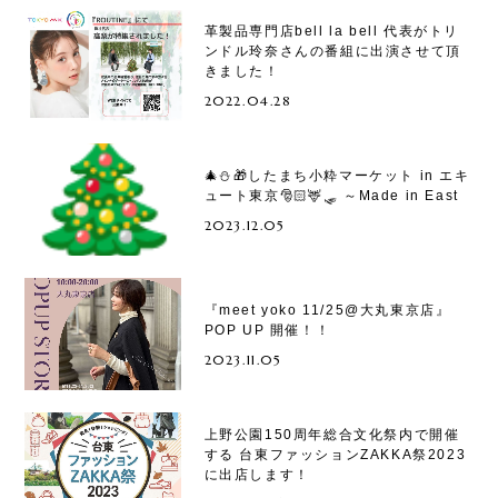
革製品専門店bell la bell 代表がトリ
ンドル玲奈さんの番組に出演させて頂
きました！
2022.04.28
🎄⛄️🎁したまち小粋マーケット in エキ
ュート東京🎅🏻🦌🛷 ～Made in East
2023.12.05
『meet yoko 11/25@大丸東京店』
POP UP 開催！！
2023.11.05
上野公園150周年総合文化祭内で開催
する 台東ファッションZAKKA祭2023
に出店します！